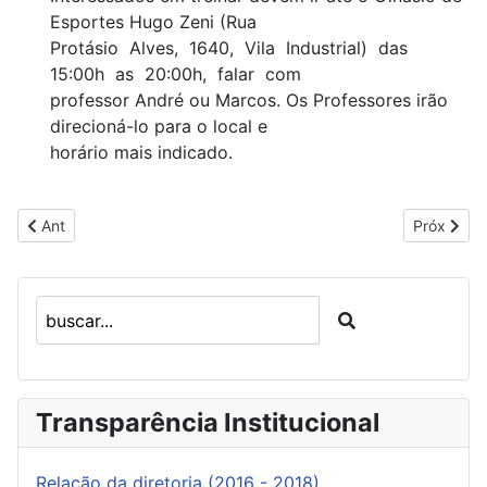
Esportes Hugo Zeni (Rua
Protásio Alves, 1640, Vila Industrial) das
15:00h as 20:00h, falar com
professor André ou Marcos. Os Professores irão
direcioná-lo para o local e
horário mais indicado.
Previous article: Jogos Escolares do Paraná 2020
Next artic
Ant
Próx
Transparência Institucional
Relação da diretoria (2016 - 2018)