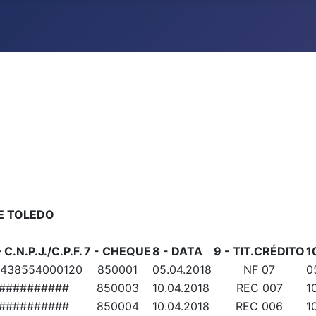
DE TOLEDO
– C.N.P.J./C.P.F.
7 - CHEQUE
8 - DATA
9 - TIT.CRÉDITO
1
438554000120
850001
05.04.2018
NF 07
0
##########
850003
10.04.2018
REC 007
1
##########
850004
10.04.2018
REC 006
1