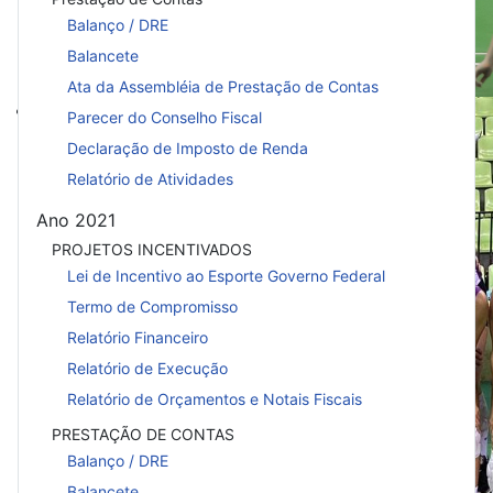
Balanço / DRE
Balancete
Ata da Assembléia de Prestação de Contas
Vôlei feminino em casa
Parecer do Conselho Fiscal
BrOnline: Vôlei feminino terá dois co
Declaração de Imposto de Renda
pelo Estadual Adulto nesta semana
Relatório de Atividades
Ano 2021
PROJETOS INCENTIVADOS
Lei de Incentivo ao Esporte Governo Federal
Termo de Compromisso
Relatório Financeiro
Relatório de Execução
Relatório de Orçamentos e Notais Fiscais
PRESTAÇÃO DE CONTAS
Balanço / DRE
Balancete