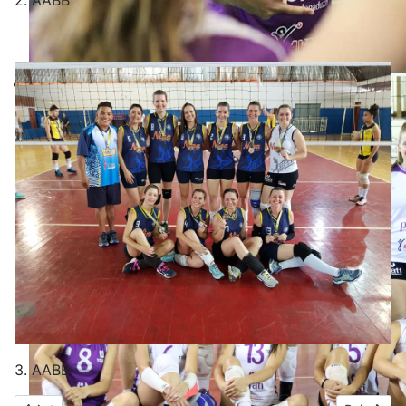
2. AABB
Equipe venceu três dos quatro jogos
BrOnline: Vôlei feminino de Toledo ga
semifinal do Estadual Sub-19
3. AABB