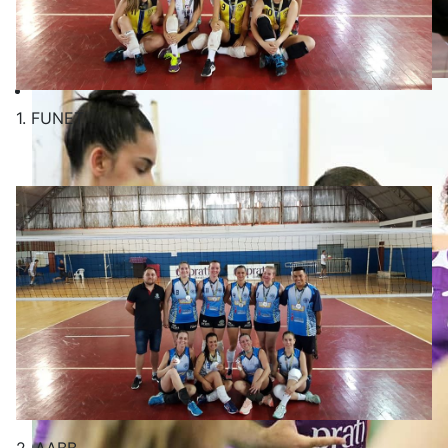
Toledo joga por vaga na decisão do Estadual Sub-19
BrOnline: Equipe vai enfrentar Maringá
1. FUNET
17, em Marechal Cândido Rondon