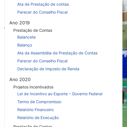
Ata de Prestação de contas
Parecer do Conselho Fiscal
Ano 2019
Em jogo de cinco sets
Prestação de Contas
BrOnline: Em jogo de cinco sets, Tol
Balancete
ponto no Estadual Adulto
Balanço
Ata da Assembléia de Prestação de Contas
Parecer do Conselho Fiscal
Declaração de Imposto de Renda
Ano 2020
Projetos Incentivados
Lei de Incentivo ao Esporte – Governo Federal
Termo de Compromisso
Relatório Financeiro
Relatório de Execução
Prestação de Contas