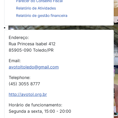
Parecer do Conselho Fiscal
Relatório de Atividades
Relatório de gestão financeira
Primeiro estado adulto feminino este ano
BrOnline: Fora de casa, vôlei feminin
Endereço:
Estadual Adulto
Rua Princesa Isabel 412
85905-090 Toledo/PR
Email:
avotoltoledo@gmail.com
Telephone:
(45) 3055 8777
http://avotol.org.br
Horário de funcionamento:
Segunda a sexta, 15:00 - 20:00