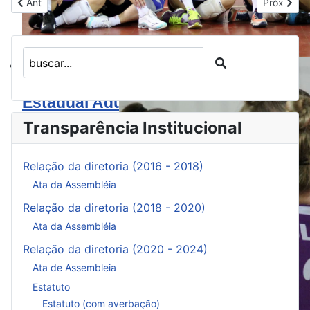
Previous article: Paralisação das competições
Next artic
Ant
Próx
Contra Marechal Cândido Rondon
BrOnline: Vôlei feminino de Toledo s
Estadual Adulto
Transparência Institucional
Relação da diretoria (2016 - 2018)
Ata da Assembléia
Relação da diretoria (2018 - 2020)
Ata da Assembléia
Relação da diretoria (2020 - 2024)
Ata de Assembleia
Estatuto
Estatuto (com averbação)