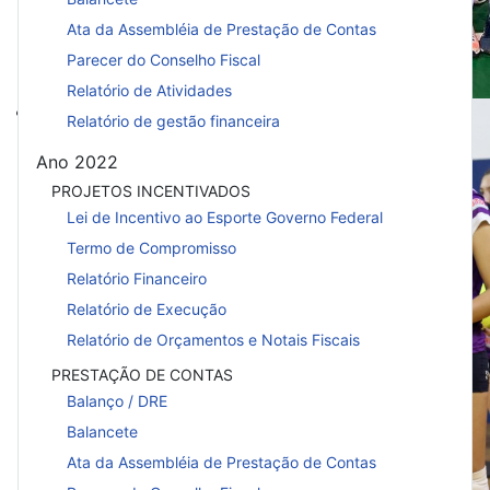
Ata da Assembléia de Prestação de Contas
Parecer do Conselho Fiscal
Relatório de Atividades
Superado na estreia
Relatório de gestão financeira
BrOnline: Vôlei feminino é superado n
Ano 2022
Estadual Adulto
PROJETOS INCENTIVADOS
Lei de Incentivo ao Esporte Governo Federal
Termo de Compromisso
Relatório Financeiro
Relatório de Execução
Relatório de Orçamentos e Notais Fiscais
PRESTAÇÃO DE CONTAS
Balanço / DRE
Balancete
Ata da Assembléia de Prestação de Contas