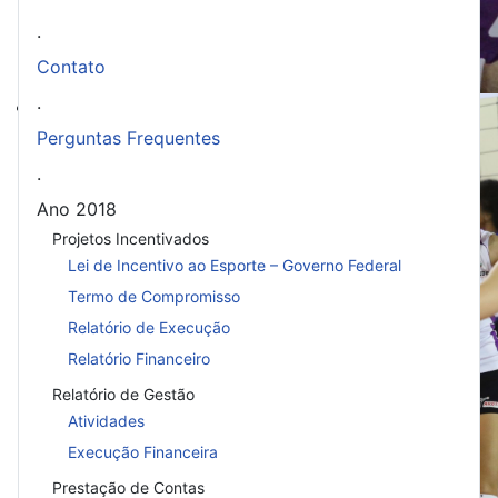
.
Contato
.
Superado por Maringá
BrOnline: Superado por Maringá, Toled
Perguntas Frequentes
com Marechal
.
Ano 2018
Projetos Incentivados
Lei de Incentivo ao Esporte – Governo Federal
Termo de Compromisso
Relatório de Execução
Relatório Financeiro
Relatório de Gestão
Atividades
Execução Financeira
Prestação de Contas